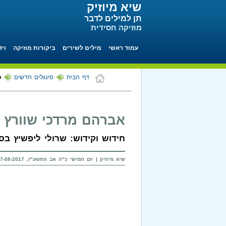
שיא מיוזיק
תן למילים לדבר
מוזיקה חסידית
עמוד ראשי
מילים לשירים
ביקורות מוזיקה
ויד
דף הבית
סינגלים חדשים
ס
אברהם מרדכי שוורץ 
חידוש וקידוש: שרולי ליפשיץ בס
שיא מיוזיק | יום חמישי כ"ה אב התשע"ז, 17-08-2017 בשעה 09:25