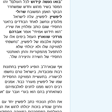
"
בואו נעשה קידוש
לכל העולם!" זהו
המסר בשיר מרגש וחדש שמשחרר
הבוקר האמן המשובח
שרולי
ליפשיץ
. ליפשיץ, עלה לישראל
מלונדון ונחשב לאחד הבודדים בז'אנר
החסידי שגם כותב ומלחין את שיריו.
"הוא חידוש אמיתי" אומר
אברהם
מרדכי שווארץ
העמל בימים אלו על
הפקת אלבומו של ליפשיץ, "נחשפתי
למוזיקה שלו ולא יכולתי שלא
להתפעל מהמקוריות והחן האותנטי
החסידי של השירה והיצירה שלו".
אף שבארה"ב הופיע ליפשיץ בחתונות
רבות ומכובדות, בישראל טרם נחשפו
לכישוריו. בתעשיית המוזיקה החסידית
שמו של ליפשיץ מעורר כבוד. אמנים
רבים רכשו ממנו לחנים לאלבומיהם
כשהאחרון בהם הוא בערי ועבר עם "אגו
את הלחן הנוכחי כתב ליפשיץ יחד עם 
וחרזן) שנודע בזכות יכולתו לרגש את ה
ההצלחות המסחררות במוזיקה החסידית –