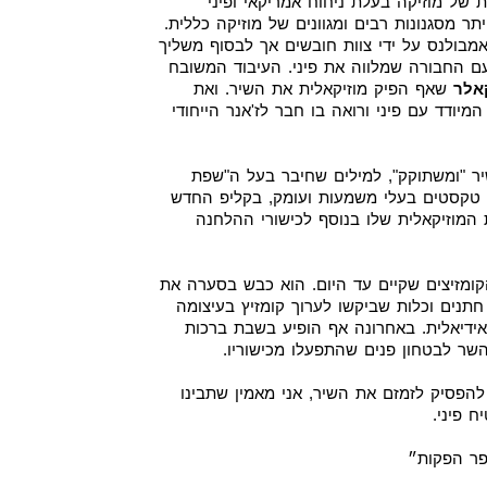
ות של מוזיקה בעלת ניחוח אמריקאי ופיני
ר מסגנונות רבים ומגוונים של מוזיקה כללית.
מבולנס על ידי צוות חובשים אך לבסוף משליך
ם החבורה שמלווה את פיני. העיבוד המשובח
אלר
שאף הפיק מוזיקאלית את השיר. ואת
מיודד עם פיני ורואה בו חבר לז'אנר הייחודי
יר "ומשתוקק", למילים שחיבר בעל ה"שפת
ע טקסטים בעלי משמעות ועומק, בקליפ החדש
המוזיקאלית שלו בנוסף לכישורי ההלחנה
הקומזיצים שקיים עד היום. הוא כבש בסערה את
חתנים וכלות שביקשו לערוך קומזיץ בעיצומה
ידיאלית. באחרונה אף הופיע בשבת ברכות
שר לבטחון פנים שהתפעלו מכישוריו.
להפסיק לזמזם את השיר, אני מאמין שתבינו
ח פיני.
פר הפקות״