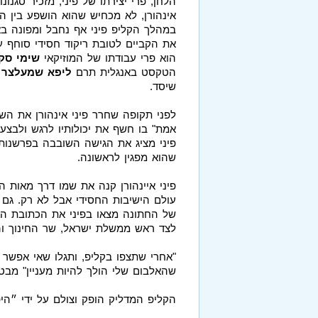
הלחן, פרי יצירתו של פיני, מזכיר סגנונ
אינהורן, לא מכחיש שהוא הושפע בין הית
במהלך הקליפ פיני אף נחבל ומפונה בא
את הקביים לטובת ריקוד חסידי סוחף ע
הוא פרי עבודתו של המוזיקאי
שימי סק
הטקסט באנגלית תרם
ליפא שמעלצר
ה
שיסד.
לפני תקופה שחרר פיני אינהורן את הש
אמת" בו חשף את יכולותיו לרגש ולבצ
פיני מציג את הגישה השובבה בפרשנות 
שהוא מפגין לראשונה.
פיני איינהורן קנה את שמו דרך מאות 
עולם הישיבות החסידי אבל לא רק. גם 
של החתונה מצאו בפיני את הכתובת הא
לצד ראש ממשלת ישראל, שר החינוך וה
"אחרי שתצפו בקליפ, ותגלו שאי אפשר 
שהאלבום שלי הולך להיות מעניין" מבטי
הקליפ המדליק הופק וצולם על ידי ״הי