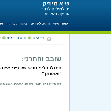
שיא מיוזיק
תן למילים לדבר
מוזיקה חסידית
עמוד ראשי
מילים לשירים
ביקורות מוזיקה
ויד
דף הבית
סינגלים חדשים
ס
שובב וחתרני:
סינגל\ קליפ חדש של פיני איינה
"ואמונתך".
שיא מיוזיק | יום ראשון כ"א אב התשע"ז, 13-08-2017 בשעה 20:00