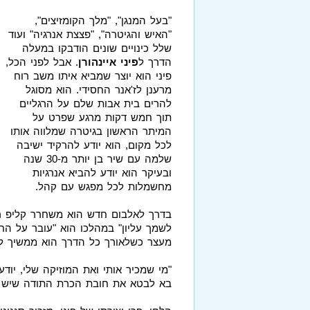
"בעל המנגן", "מלך הקומזיצים",
"האיש והגיטרה", "פצצת אנרגיה" ועוד
שלל כינויים שונים הודבקו במעלה
הדרך ל
פיני איינהורן
. אבל לפני הכל,
פיני הוא יוצר שמביא איתו משב רוח
מרענן לז'אנר החסידי. הוא מסוגל
להרים בית אבות שלם על הרגליים
תוך חמש דקות מרגע שפרט על
המיתר הראשון בגיטרה שמלווה אותו
לכל מקום, הוא יודע להרקיד ישיבה
שלמה עם שיר בן יותר מ-30 שנה
ובעיקר הוא יודע להביא אנרגיות
מחשמלות לכל מפגש עם קהל.
בדרך לאלבום חדש הוא משחרר קליפ רא
לשמך עליון" במהלכו הוא "עובר על הח
מעצר כשלאורך כל הדרך הוא ממשיך לפז
"מי שמכיר אותי ואת המוזיקה שלי, יוד
בא לבטא את חובת הכרת התודה שיש לנו