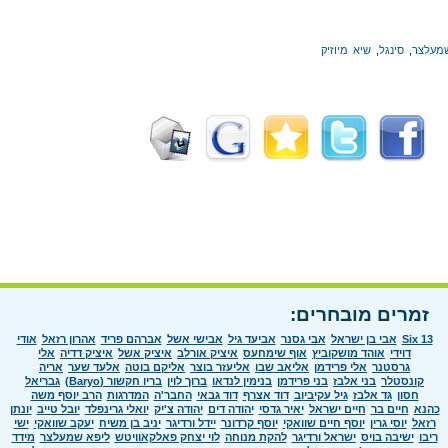
מעלצר
,
סינגל
,
שיא מיוזיק
זמרים מובחרים:
Six 13
אבי בן ישראל
אבי גסנר
אביעד גיל
אבישי אשל
אברהם פריד
אהרון רזאל
אודי
דוידי
אוהד מושקוביץ
אוף שימחעס
איציק אורלב
איציק אשל
איציק דדיה
אלי
גרסטנר
אלי פרידמן
אליאב שבו
אליעזר בוצר
אליקם בוטה
אלעד שער
אריה
קונסטלר
בני אלבז
בני פרידמן
בנימין לנדאו
ברוך לוין
בריו חקשור (Baryo)
גבריאל
חסון
גד אלבז
גיל עקיביוב
דוד אצרף
דוד גבאי
החבר'ה
המדרגות
הרב יוסף משה
כהנא
חיים בר
חיים ישראל
יאיר גדסי
יהודה דים
יהודה צ'יק
יואלי גרינפלד
יובל טייב
יונתן
רזאל
יוסי גרין
יוסף חיים שוואקי
יוסף קרדונר
יידל ורדיגר
יניב בן משיח
יעקב שוואקי
ישי
ריבו
ישיבה בויס
ישראל ורדיגר
להקת מנוחה
לוי יצחק פאלקאוויטש
ליפא שמעלצר
מידד