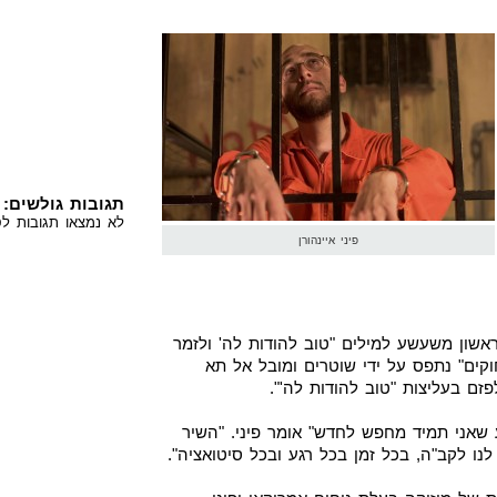
תגובות גולשים:
לא נמצאו תגובות לס
פיני איינהורן
שון משעשע למילים "טוב להודות לה' ולזמר
וקים" נתפס על ידי שוטרים ומובל אל תא
ם בעליצות "טוב להודות לה'".
ע שאני תמיד מחפש לחדש" אומר פיני. "השיר
 לקב"ה, בכל זמן בכל רגע ובכל סיטואציה".