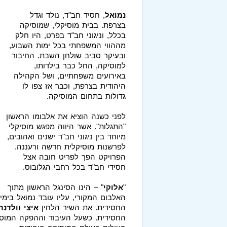
נמואל
, חסיד חב"ד, נולד וגדל
בצרפת. בבית מוסיקלי, שמוסיקה
בכלל, וניגוני חב"ד בפרט, היו חלק
מההווי המשפחתי בכל ימות השבוע,
ובעיקר סביב שולחן השבת. החיבור
למוסיקה, החל כבר בילדותו,
באירועים משפחתיים, ושל הקהילה
היהודית בצרפת, וכבר אז צפו לו
גדולות בתחום המוסיקה.
לפני כשנה הוציא את אלבומו הראשון
"התגלות". אשר היווה מפגש מוסיקלי
מיוחד בין ניגוני חב"ד ישנים ואהובים,
לפרשנות מוסיקלית חדשה ורעננה.
הפרויקט הפך לפריט חובה אצל
חסידי חב"ד בכל רחבי הגלובוס.
"
אלוקי
" – הינו הסינגל הראשון מתוך
האלבום המקורי, עליו עובד נמואל בימי
החסידית. את השיר הלחין
איצי וולדנר
החסידית. כשעל העיבוד וההפקה המוסי