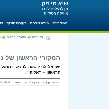
שיא מיוזיק
תן למילים לדבר
מוזיקה חסידית
עמוד ראשי
מילים לשירים
ביקורות מוזיקה
ויד
דף הבית
סינגלים חדשים
ס
המקורי הראשון של נמ
ישראל לובין גאה להציג: נמואל 
הראשון – "אלוקי".
שיא מיוזיק | יום ראשון כ"ד טבת התשע"ז, 22-01-2017 בשעה 12:50