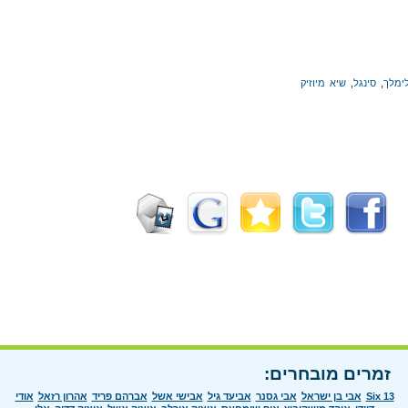
לימלך
,
סינגל
,
שיא מיוזיק
זמרים מובחרים:
Six 13
אבי בן ישראל
אבי גסנר
אביעד גיל
אבישי אשל
אברהם פריד
אהרון רזאל
אודי