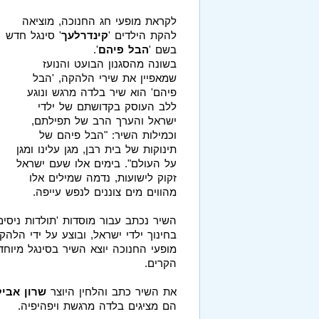
לקראת מופעי חג החנוכה, מוציאה
להקת הילדים '
קינדרלעך
' סינגל חדש
בשם '
הבל פיהם
'.
בשונה מהסגנון הבועט והנועז
שמאפיין את שירי הלהקה, 'הבל
פיהם' הוא שיר בלדה מרגש ונוגע
ללב העוסק בקדושתם של ילדי
ישראל והערך הרב של תפילתם,
וכמילות השיר: "הבל פיהם של
תינוקות של בית רבן, מגן עלינו ומגן
על העולם". בימים אלו שעם ישראל
זקוק לישועות, נדמה שמילים אלו
מהווים מים צוננים לנפש עייפה.
השיר נכתב עבור מוסדות 'תולדות ניסים
בחינוך ילדי ישראל, ובוצע על ידי הלה
מופעי החנוכה יוצא השיר בסינגל מיוחד
הקרים.
את השיר כתב והלחין היוצר
שרון אבי
הם מציגים בלדה מרגשת ויפהיפיה.