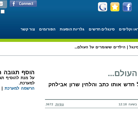
או וקליפים
סינגלים חדשים
גלריות הופעות
הפורומים
צור קשר
ינגל | הילדים ששומרים על העולם...
עולם...
הוסף תגובה 
על מנת להוסיף תגו
למערכת.
 חדש אותו כתב והלחין שרון אבילחק
הרשמה למערכת
|
צפיות:
3672.