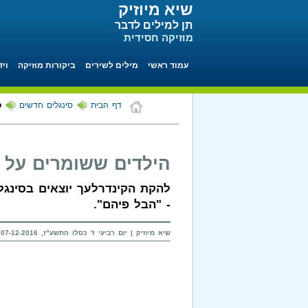
שיא מיוזיק
תן למילים לדבר
מוזיקה חסידית
עמוד ראשי
מילים לשירים
ביקורות מוזיקה
ויד
דף הבית
סינגלים חדשים
ס
הילדים ששומרים על ה
להקת הקינדרלעך יוצאים בסינגל
- "הבל פיהם".
שיא מיוזיק | יום רביעי ז' כסלו התשע"ז, 07-12-2016 בשעה 12:18