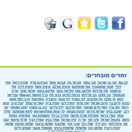
זמרים מובחרים:
Six 13
אבי בן ישראל
אבי גסנר
אביעד גיל
אבישי אשל
אברהם פריד
אהרון רזאל
אודי
דוידי
אוהד מושקוביץ
אוף שימחעס
איציק אורלב
איציק אשל
איציק דדיה
אלי
גרסטנר
אלי פרידמן
אליאב שבו
אליעזר בוצר
אליקם בוטה
אלעד שער
אריה
קונסטלר
בני אלבז
בני פרידמן
בנימין לנדאו
ברוך לוין
בריו חקשור (Baryo)
גבריאל
חסון
גד אלבז
גיל עקיביוב
דוד אצרף
דוד גבאי
החבר'ה
המדרגות
הרב יוסף משה
כהנא
חיים בר
חיים ישראל
יאיר גדסי
יהודה דים
יהודה צ'יק
יואלי גרינפלד
יובל טייב
יונתן
רזאל
יוסי גרין
יוסף חיים שוואקי
יוסף קרדונר
יידל ורדיגר
יניב בן משיח
יעקב שוואקי
ישי
ריבו
ישיבה בויס
ישראל ורדיגר
להקת מנוחה
לוי יצחק פאלקאוויטש
ליפא שמעלצר
מידד
טסה
מנדי ג'רופי
מקהלת שירה חדשה
מרדכי בן דוד
משפחת ואך
מתיסיהו
נפתלי
כלפה
נתנאל ישראל
סיני תור
עדי רן
עידו פורטל
עמיר בניון
עמירן דביר
פרחי מיאמי
קובי
אוז
קינדרלעך
רועי ידיד
שולי רנד
שיבי קלר
שלהבת
שלומי גרטנר
שלומי טויסיג
שלמה
יהודה רכניץ
שלמה כהן
שלשלת
שלשלת ג'וניור
שמואלי אונגר
שמחה ליינר
כל הזכויות שמורות 2013-2026 ©.