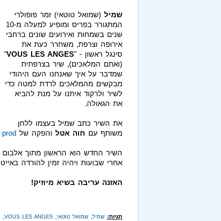
שמיל
(שמואל טוטאי) זמר פופולרי
המתגורר בפריס ומופיע למעלה מ-10
שנים בשמחות ואירועים שונים ברחבי
אירופה וצרפת, משחרר כעת את
סינגל ראשון - "
VOUS LES ANGES
"
(ואתם המלאכים), שיר בצרפתית
שמדבר על איך שאנחנו העם היהודי
מבקשים מהמלאכים לרדת למטה כדי
לשיר ולרקוד איתנו על מנת להביא
את הגאולה.
את השיר כתב שמיל בעצמו ללחן
משותף עם
חוה אטל
והפקה של
prod
השיר החדש הוא הראשון מתוך אלבום בכ
אחרי שבועות ויהיה זמין להורדה באייטונ
האזנה עריבה בשיא מיוזיק!
תגיות:
שמיל
,
שמואל טוטאי
,
VOUS LES ANGES
,
ו