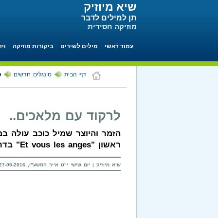
שיא מיוזיק
תן למילים לדבר
מוזיקה חסידית
עמוד ראשי
מילים לשירים
ביקורות מוזיקה
ויד
דף הבית
סינגלים חדשים
ס
לרקוד עם מלאכים..
הזמר והיוצר שמיל כוכב עולה ב
ראשון "Et vous les anges" בדרך לאלבום הבכורה שיראה אור בקרוב.
שיא מיוזיק | יום שישי י"ט אייר התשע"ו, 27-05-2016 בשעה 09:41