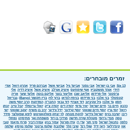
זמרים מובחרים:
Six 13
אבי בן ישראל
אבי גסנר
אביעד גיל
אבישי אשל
אברהם פריד
אהרון רזאל
אודי
דוידי
אוהד מושקוביץ
אוף שימחעס
איציק אורלב
איציק אשל
איציק דדיה
אלי
גרסטנר
אלי פרידמן
אליאב שבו
אליעזר בוצר
אליקם בוטה
אלעד שער
אריה
קונסטלר
בני אלבז
בני פרידמן
בנימין לנדאו
ברוך לוין
בריו חקשור (Baryo)
גבריאל
חסון
גד אלבז
גיל עקיביוב
דוד אצרף
דוד גבאי
החבר'ה
המדרגות
הרב יוסף משה
כהנא
חיים בר
חיים ישראל
יאיר גדסי
יהודה דים
יהודה צ'יק
יואלי גרינפלד
יובל טייב
יונתן
רזאל
יוסי גרין
יוסף חיים שוואקי
יוסף קרדונר
יידל ורדיגר
יניב בן משיח
יעקב שוואקי
ישי
ריבו
ישיבה בויס
ישראל ורדיגר
להקת מנוחה
לוי יצחק פאלקאוויטש
ליפא שמעלצר
מידד
טסה
מנדי ג'רופי
מקהלת שירה חדשה
מרדכי בן דוד
משפחת ואך
מתיסיהו
נפתלי
כלפה
נתנאל ישראל
סיני תור
עדי רן
עידו פורטל
עמיר בניון
עמירן דביר
פרחי מיאמי
קובי
אוז
קינדרלעך
רועי ידיד
שולי רנד
שיבי קלר
שלהבת
שלומי גרטנר
שלומי טויסיג
שלמה