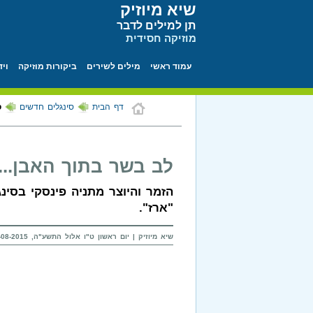
שיא מיוזיק
תן למילים לדבר
מוזיקה חסידית
עמוד ראשי
מילים לשירים
ביקורות מוזיקה
ויד
דף הבית
סינגלים חדשים
ס
לב בשר בתוך האבן...
הזמר והיוצר מתניה פינסקי בסינ
"ארז".
שיא מיוזיק | יום ראשון ט"ו אלול התשע"ה, 30-08-2015 בשעה 11:33