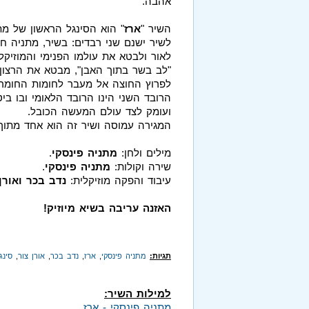
אהבה.
השיר "
ארז
" הוא הסינגל הראשון של מתנ
לשיר ישנם שני רבדים: בשיר, מתניה חוש
לאור ולבטא את עולמו הפנימי והמוזיקלי
"לב בשר בתוך האבן", מבטא את הרצון
לפרוץ החוצה אל מעבר לחומות החומר ה
הרובד השני הינו הרובד הלאומי ובו ביט
ועומק לצד עולם המעשה הכובל.
המגירה עמוסה ושיר זה הוא אחד מתוך 
מילים ולחן:
מתניה פינסקי
.
שירה וקולות:
מתניה פינסקי
.
עיבוד והפקה מוזיקלית:
נדב בכר ואורן
האזנה עריבה בשיא מיוזיק!
תגיות:
מתניה פינסקי
,
ארז
,
נדב בכר
,
אורן צור
,
סינג
למילות השיר:
מתניה פינסקי - ארז
.