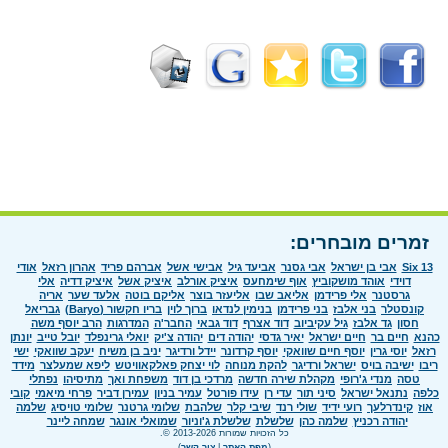
זמרים מובחרים:
Six 13
אבי בן ישראל
אבי גסנר
אביעד גיל
אבישי אשל
אברהם פריד
אהרון רזאל
אודי
דוידי
אוהד מושקוביץ
אוף שימחעס
איציק אורלב
איציק אשל
איציק דדיה
אלי
גרסטנר
אלי פרידמן
אליאב שבו
אליעזר בוצר
אליקם בוטה
אלעד שער
אריה
קונסטלר
בני אלבז
בני פרידמן
בנימין לנדאו
ברוך לוין
בריו חקשור (Baryo)
גבריאל
חסון
גד אלבז
גיל עקיביוב
דוד אצרף
דוד גבאי
החבר'ה
המדרגות
הרב יוסף משה
כהנא
חיים בר
חיים ישראל
יאיר גדסי
יהודה דים
יהודה צ'יק
יואלי גרינפלד
יובל טייב
יונתן
רזאל
יוסי גרין
יוסף חיים שוואקי
יוסף קרדונר
יידל ורדיגר
יניב בן משיח
יעקב שוואקי
ישי
ריבו
ישיבה בויס
ישראל ורדיגר
להקת מנוחה
לוי יצחק פאלקאוויטש
ליפא שמעלצר
מידד
טסה
מנדי ג'רופי
מקהלת שירה חדשה
מרדכי בן דוד
משפחת ואך
מתיסיהו
נפתלי
כלפה
נתנאל ישראל
סיני תור
עדי רן
עידו פורטל
עמיר בניון
עמירן דביר
פרחי מיאמי
קובי
אוז
קינדרלעך
רועי ידיד
שולי רנד
שיבי קלר
שלהבת
שלומי גרטנר
שלומי טויסיג
שלמה
יהודה רכניץ
שלמה כהן
שלשלת
שלשלת ג'וניור
שמואלי אונגר
שמחה ליינר
כל הזכויות שמורות 2013-2026 ©.
(
מפת האתר
|
צור קשר
)