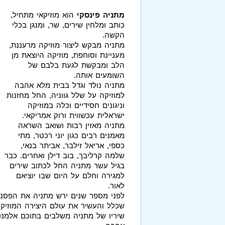
מתניה פינסקי
הוא מוזיקאי מתחיל,
כותב ומלחין שירים, שר, ומנגן בכלי
הקשה.
מתניה מבקש ליצור מוזיקה מרעננת,
מעניינת וסוחפת, מוזיקה היוצאת מן
הלב ומבקשת לגעת בלבם של
השומעים אותה.
מתניה נולד וגדל בבית מלא אהבה
למוזיקה על שלל גווניה, החל מחזנות
וניגונים חסידיים וכלה במוזיקה
ישראלית עכשווית ורוק אמריקאי.
מתניה מאזין רבות ושואב השראה
מאמנים רבים כגון יוני רכטר, מתי
כספי, אריאל זילבר, אביתר בנאי,
שלמה קרליבך, בוב דילן ואחרים. כבר
בגיל עשר מתניה החל לכתוב שירים
למגירה וחלם על היום שבו יוציאם
לאור.
לפני מספר שנים ירש מתניה את הפסנת
שכלל והעשיר את עולם היצירה המוזיקל
שיריו של מתניה משלבים בתוכם אלמנטים 