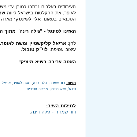
העיבודים באלבום נכתבו כמובן ע"י מש
לאופר, את ההקלטות בישראל ליווה
שמו
הטכנאים בסאונד
אלי לשינסקי
מארה״
האזינו לסינגל - "גילה רינה" מתוך ה
לחן:
אריאל קליקשטיין ומשה לאופר.
עיצוב עטיפה:
לוי״ק טובול.
האזנה עריבה בשיא מיוזיק!
תגיות:
דוד שמחה
,
גילה רינה
,
משה לאופר
,
אריאל ק
סינגל
,
שיא מיוזיק
,
מוזיקה חסידית
למילות השיר:
דוד שמחה - גילה רינה
.