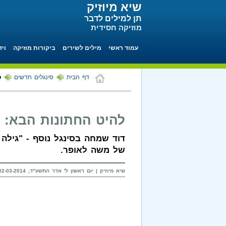
שיא מיוזיק
תן למילים לדבר
מוזיקה חסידית
עמוד ראשי
מילים לשירים
ביקורות מוזיקה
ויד
דף הבית
סינגלים חדשים
ס
להיט החתונות הבא:
דוד שמחה בסינגל נוסף - "גילה
של משה לאופר.
שיא מיוזיק | יום ראשון ל' אדר התשע"ד, 02-03-2014 בשעה 23:42