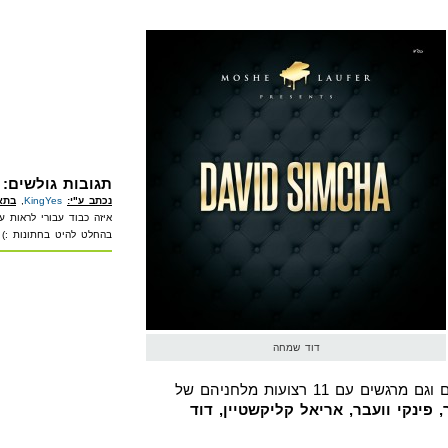
תגובות גולשים:
נכתב ע"י:
KingYes
,
בתא
איזה כבוד עבורי לראות עו
בהחלט להיט בחתונות :)
דוד שמחה
ם 11 רצועות מלחניהם של
 פינקי וועבר, אריאל קליקשטיין, דוד