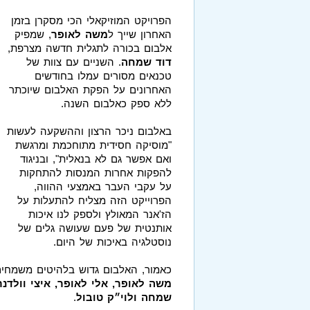
הפרויקט המוזיקאלי הכי מסקרן בזמן
האחרון שייך ל
משה לאופר
, שמפיק
אלבום בכורה לתגלית חדשה מצרפת,
דוד שמחה
. השניים עם צוות של
טכנאים מסורים עמלו בחודשים
האחרונים על הפקת האלבום שיוכתר
ללא ספק כאלבום השנה.
באלבום ניכר הרצון וההשקעה לעשות
"מוסיקה חסידית מתוחכמת ומרגשת
ואם אפשר גם לא בנאלית", ובניגוד
להפקות אחרות המנסות להתחקות
על עקבי העבר באמצעי ההווה,
הפרוייקט הזה מצליח להתעלות על
הז'אנר המאולץ ולספק לנו איכות
אותנטית של פעם שעושה גלים של
נוסטלגיה באיכות של היום.
כאמור, האלבום גדוש בלהיטים משמחים וגם מרגשים ע
משה לאופר, אלי לאופר, איצי וולדנר,
שמחה ולוי״ק טובול
.