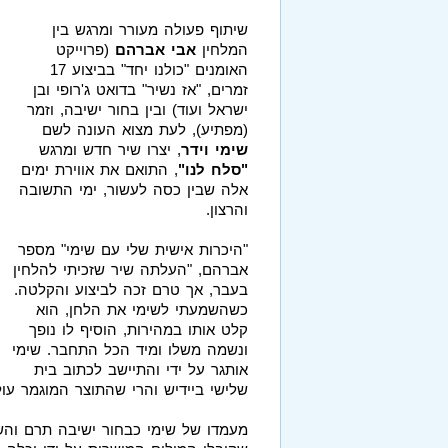
שיתוף פעולה מעורר ומרגש בין
המלחין
אבי אברהם
(פרוייקט
האומנים "כולנו יחד" בביצוע 17
זמרים, "אז נשיר" בדואט ג'רופי ובן
ישראל ועוד) ובין בחור ישיבה, וזמר
(מפתיע), לעת מצוא העונה לשם
שימי וידר
, יצרו שיר חדש ומרגש
"סלח לנו"
, התואם את אווירת ימים
אלה שבין כסה לעשור, ימי התשובה
והרצון.
"היכרות אישית שלי עם שימי" מספר
אברהם, "העלתה שיר שזכיתי להלחין
בעבר, אך טרם זכה לביצוע והקלטה.
כשהשמעתי לשימי את הלחן, הוא
קלט אותו במהירות, הוסיף לו נופך
ונשמה משלו ומיד הכל התחבר. שימי
אותגר על ידי והתיישב לכתוב בית
שלישי ביידיש והרי שהתוצר המוגמר עול
מעמדו של שימי כבחור ישיבה תרם והשפ