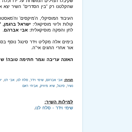
שקיבלו המילים המושרות על ידו וכלה 
שהקלטנו רק "בין הסדרים" השיר יצא א
העיבוד המוסיקלי, ה'מיקסים' וה'מאסטרי
קולות וליווי מוסיקאלי:
ישראל ברגמן, "
לחן והפקה מוסיקאלית:
אבי אברהם
.
בימים אלה מקליט וידר סינגל נוסף בסג
אור אחרי החגים אי"ה.
האזנה עריבה וגמר חתימה טובה! שיא
תגיות:
אבי אברהם
,
שימי וידר
,
סלח לנו
,
אבי ז'נו
,
יש
נשיר
,
סינגל
,
שיא מיוזיק
,
אביחי ראם
למילות השיר:
שימי וידר - סלח לנו
.