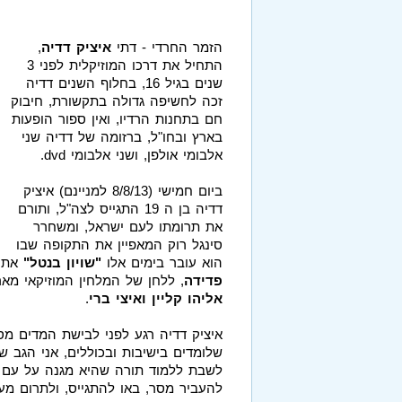
הזמר החרדי - דתי
איציק דדיה
,
התחיל את דרכו המוזיקלית לפני 3
שנים בגיל 16, בחלוף השנים דדיה
זכה לחשיפה גדולה בתקשורת, חיבוק
חם בתחנות הרדיו, ואין ספור הופעות
בארץ ובחו"ל, ברזומה של דדיה שני
אלבומי אולפן, ושני אלבומי dvd.
ביום חמישי (8/8/13 למניינם) איציק
דדיה בן ה 19 התגייס לצה"ל, ותורם
את תרומתו לעם ישראל, ומשחרר
סינגל רוק המאפיין את התקופה שבו
הוא עובר בימים אלו
"שויון בנטל"
את ה
פדידה
, ללחן של המלחין המוזיקאי מא
אליהו קליין ואיצי ברי
.
שלומדים בישיבות ובכוללים, אני הגב ש
לשבת ללמוד תורה שהיא מגנה על עם יש
להעביר מסר, באו להתגייס, ולתרום מע