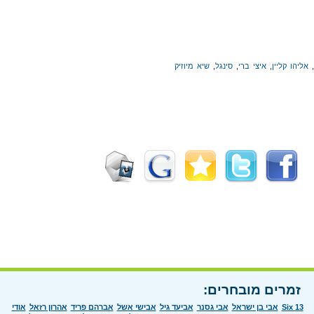
,
אליהו קליין
,
איצי ברי
,
סינגל
,
שיא מיוזיק
זמרים מובחרים:
Six 13
אבי בן ישראל
אבי גסנר
אביעד גיל
אבישי אשל
אברהם פריד
אהרון רזאל
אודי