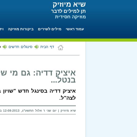
שיא מיוזיק
תן למילים לדבר
מוזיקה חסידית
עמוד ראשי
מילים לשירים
ביקורות מוזיקה
ויד
דף הבית
סינגלים חדשים
ס
איציק דדיה: גם מי ש
בנטל...
איציק דדיה בסינגל חדש "שויון 
לצה"ל.
שיא מיוזיק | יום שני ו' אלול התשע"ג, 12-08-2013 בשעה 11:46