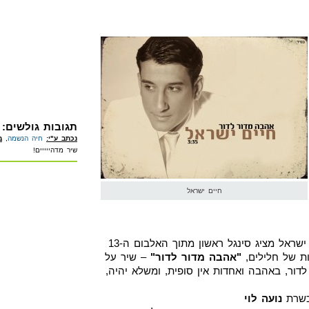
תגובות גולשים:
נכתב ע"י:
חיה הנשמה
,
ב
שיר מדהייייים!
חיים ישראל
עם פתיחת עונת המוזיקה הקיצית חיים ישראל מציג סינגל ראשון מתוך האלבום ה-13
ות של חלילים,
"אהבה מדור לדור"
– שיר על
דור, באהבה ואחדות אין סופית, ומשלא יהיה,
וכשרת
נועה לוי