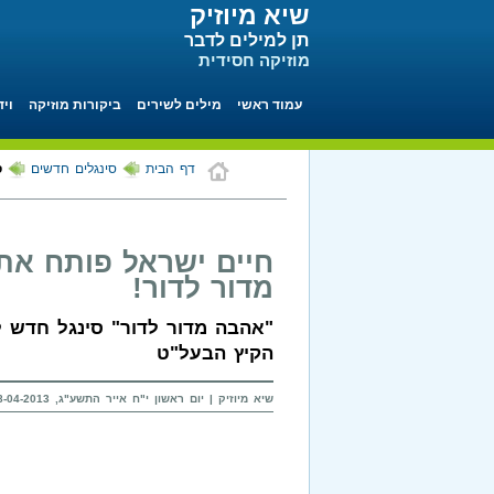
שיא מיוזיק
תן למילים לדבר
מוזיקה חסידית
עמוד ראשי
מילים לשירים
ביקורות מוזיקה
ויד
דף הבית
סינגלים חדשים
ס
חיים ישראל פותח את
מדור לדור!
"אהבה מדור לדור" סינגל חדש ל
הקיץ הבעל"ט
שיא מיוזיק | יום ראשון י"ח אייר התשע"ג, 28-04-2013 בשעה 13:26