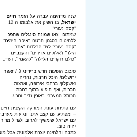
שנה מדהימה עברה על הזמר
חיים
ישראל
, בו השיק את אלבומו ה 12
"קסם נעורי"
שמתוכו יצאו שמונה סינגלים שהפכו
ללהיטים בסגנון הרטרו "איפה הימים"
"קסם נעורי" לצד הבלדות "אתה
הילד" ו"אלוקים אדירים" והקצביים
"כולם רוקדים הלילה" "להאמין", ועוד..
סיבוב הופעות חדש ברידינג 3 / זאפה
ירושלים/ היכל תרבות, נהריה
ואשקלון/ ברחבי אירופה, וארצות
הברית, ואף הופיע בתוך רחבת
הכותל המערבי באופן נדיר וחריג.
– ומפתיע עם קצב אתני ונגיעות מערבי
עם ישראל שימשיך לאהוב ולגדול מדור ל
יהיה טוב.
כתבה והלחינה יוצרת אלמונית אבל מ