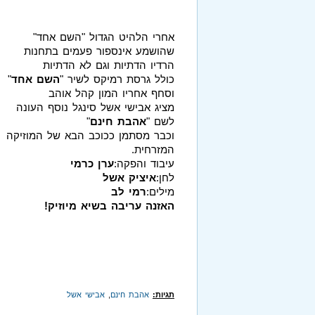
אחרי הלהיט הגדול "השם אחד"
שהושמע אינספור פעמים בתחנות
הרדיו הדתיות וגם לא הדתיות
כולל גרסת רמיקס לשיר "
השם אחד
"
וסחף אחריו המון קהל אוהב
מציג אבישי אשל סינגל נוסף העונה
לשם "
אהבת חינם
"
וכבר מסתמן ככוכב הבא של המוזיקה
המזרחית.
עיבוד והפקה:
ערן כרמי
לחן:
איציק אשל
מילים:
רמי לב
האזנה עריבה בשיא מיוזיק!
תגיות:
אהבת חינם
,
אבישי אשל