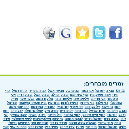
זמרים מובחרים:
Six 13
אבי בן ישראל
אבי גסנר
אביעד גיל
אבישי אשל
אברהם פריד
אהרון רזאל
אודי
דוידי
אוהד מושקוביץ
אוף שימחעס
איציק אורלב
איציק אשל
איציק דדיה
אלי
גרסטנר
אלי פרידמן
אליאב שבו
אליעזר בוצר
אליקם בוטה
אלעד שער
אריה
קונסטלר
בני אלבז
בני פרידמן
בנימין לנדאו
ברוך לוין
בריו חקשור (Baryo)
גבריאל
חסון
גד אלבז
גיל עקיביוב
דוד אצרף
דוד גבאי
החבר'ה
המדרגות
הרב יוסף משה
כהנא
חיים בר
חיים ישראל
יאיר גדסי
יהודה דים
יהודה צ'יק
יואלי גרינפלד
יובל טייב
יונתן
רזאל
יוסי גרין
יוסף חיים שוואקי
יוסף קרדונר
יידל ורדיגר
יניב בן משיח
יעקב שוואקי
ישי
ריבו
ישיבה בויס
ישראל ורדיגר
להקת מנוחה
לוי יצחק פאלקאוויטש
ליפא שמעלצר
מידד
טסה
מנדי ג'רופי
מקהלת שירה חדשה
מרדכי בן דוד
משפחת ואך
מתיסיהו
נפתלי
כלפה
נתנאל ישראל
סיני תור
עדי רן
עידו פורטל
עמיר בניון
עמירן דביר
פרחי מיאמי
קובי