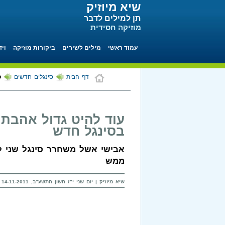
שיא מיוזיק
תן למילים לדבר
מוזיקה חסידית
עמוד ראשי
מילים לשירים
ביקורות מוזיקה
ויד
דף הבית
סינגלים חדשים
ס
עוד להיט גדול אהבת 
בסינגל חדש
אבישי אשל משחרר סינגל שני ל
ממש
שיא מיוזיק | יום שני י"ז חשון התשע"ב, 14-11-2011 בשעה 19:47