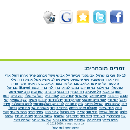
זמרים מובחרים:
Six 13
אבי בן ישראל
אבי גסנר
אביעד גיל
אבישי אשל
אברהם פריד
אהרון רזאל
אודי
דוידי
אוהד מושקוביץ
אוף שימחעס
איציק אורלב
איציק אשל
איציק דדיה
אלי
גרסטנר
אלי פרידמן
אליאב שבו
אליעזר בוצר
אליקם בוטה
אלעד שער
אריה
קונסטלר
בני אלבז
בני פרידמן
בנימין לנדאו
ברוך לוין
בריו חקשור (Baryo)
גבריאל
חסון
גד אלבז
גיל עקיביוב
דוד אצרף
דוד גבאי
החבר'ה
המדרגות
הרב יוסף משה
כהנא
חיים בר
חיים ישראל
יאיר גדסי
יהודה דים
יהודה צ'יק
יואלי גרינפלד
יובל טייב
יונתן
רזאל
יוסי גרין
יוסף חיים שוואקי
יוסף קרדונר
יידל ורדיגר
יניב בן משיח
יעקב שוואקי
ישי
ריבו
ישיבה בויס
ישראל ורדיגר
להקת מנוחה
לוי יצחק פאלקאוויטש
ליפא שמעלצר
מידד
טסה
מנדי ג'רופי
מקהלת שירה חדשה
מרדכי בן דוד
משפחת ואך
מתיסיהו
נפתלי
כלפה
נתנאל ישראל
סיני תור
עדי רן
עידו פורטל
עמיר בניון
עמירן דביר
פרחי מיאמי
קובי
אוז
קינדרלעך
רועי ידיד
שולי רנד
שיבי קלר
שלהבת
שלומי גרטנר
שלומי טויסיג
שלמה
יהודה רכניץ
שלמה כהן
שלשלת
שלשלת ג'וניור
שמואלי אונגר
שמחה ליינר
כל הזכויות שמורות 2013-2026 ©.
(
מפת האתר
|
צור קשר
)