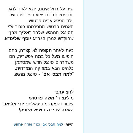
שיר על רחל אימנו, יוצא לאור לרגל
יום פטירתה, בביצוע כפיר פרטוש
וילד הפלא אריה פרטוש.
האחים פרטוש התפרסמו כזכור ע"י
הסינגל המרגש שלהם "
אליך מרן
"
שהוקדש למרן
הגר"ע יוסף שליט"א.
כעת לאחר תקופה לא קצרה, בהם
הופיעו מעל כל במה אפשרית, הם
משחררים סינגל חדש שמסתמן
כלהיט הבא במוזיקה המזרחית.
"
למה תבכי אם
" - סינגל מרגש.
לחן:
ערבי
מילים:
ר' משה פרטוש
עיבוד והפקה מוסיקאלית:
יוני אליאב
האזנה עריבה בשיא מיוזיק!
תגיות:
למה תבכי אם
,
כפיר ואריה פרטוש