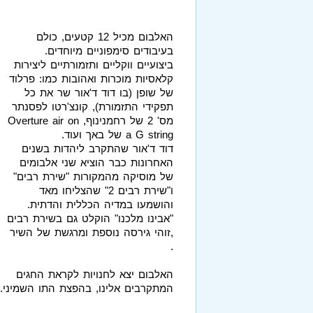
האלבום מכיל 12 קטעים, כולם
בעיבודים סימפוניים מיוחדים.
ביצועיים ווקליים ותזמורתיים ליצירות
קלאסיות מוכרות ואהובות כמו: פרלוד
של שופן (בו דוד ד'אור שר את כל
תפקידי התזמורת), קונצ'רטו לפסנתר
מס' 2 של רחמנינוף, Overture air on
a G string של באך ועוד.
דוד ד'אור שהתקרב ליהדות בשנים
האחרונות כבר הוציא שני אלבומים
של מוסיקה מהמקורות "שירת רבים"
ו"שירת רבים 2" שהצליחו מאד
והושמעו במדיה הכללית והדתית.
"אבינו מלכנו" הוקלט גם בשירת רבים
,זוהי גירסה נוספת ומרגשת של השיר
.
האלבום יצא לחנויות לקראת החגים
המתקרבים אלינו, בהפצת התו השמיני.