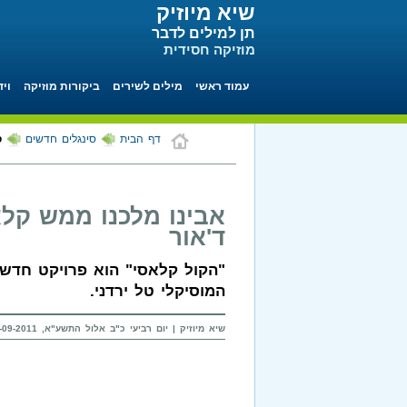
שיא מיוזיק
תן למילים לדבר
מוזיקה חסידית
עמוד ראשי
מילים לשירים
ביקורות מוזיקה
ויד
דף הבית
סינגלים חדשים
ס
אבינו מלכנו ממש קלא
ד'אור
"הקול קלאסי" הוא פרויקט חדש ש
המוסיקלי טל ירדני.
שיא מיוזיק | יום רביעי כ"ב אלול התשע"א, 21-09-2011 בשעה 21:09