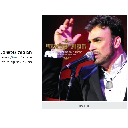
תגובות גולשים:
נכתב ע"י:
Siton
,
בתאריך
זמר עם צבע קול מיוחד, א
דוד ד'אור