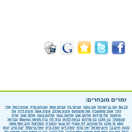
זמרים מובחרים:
Six 13
אבי בן ישראל
אבי גסנר
אביעד גיל
אבישי אשל
אברהם פריד
אהרון רזאל
אודי
דוידי
אוהד מושקוביץ
אוף שימחעס
איציק אורלב
איציק אשל
איציק דדיה
אלי
גרסטנר
אלי פרידמן
אליאב שבו
אליעזר בוצר
אליקם בוטה
אלעד שער
אריה
קונסטלר
בני אלבז
בני פרידמן
בנימין לנדאו
ברוך לוין
בריו חקשור (Baryo)
גבריאל
חסון
גד אלבז
גיל עקיביוב
דוד אצרף
דוד גבאי
החבר'ה
המדרגות
הרב יוסף משה
כהנא
חיים בר
חיים ישראל
יאיר גדסי
יהודה דים
יהודה צ'יק
יואלי גרינפלד
יובל טייב
יונתן
רזאל
יוסי גרין
יוסף חיים שוואקי
יוסף קרדונר
יידל ורדיגר
יניב בן משיח
יעקב שוואקי
ישי