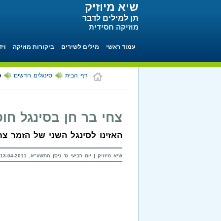
שיא מיוזיק
תן למילים לדבר
מוזיקה חסידית
עמוד ראשי
מילים לשירים
ביקורות מוזיקה
ויד
דף הבית
סינגלים חדשים
ס
צחי בר חן בסינגל חו
האזינו לסינגל השני של הזמר צח
שיא מיוזיק | יום רביעי ט' ניסן התשע"א, 13-04-2011 בשעה 22:58