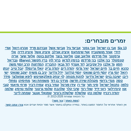
זמרים מובחרים:
Six 13
אבי בן ישראל
אבי גסנר
אביעד גיל
אבישי אשל
אברהם פריד
אהרון רזאל
אודי
דוידי
אוהד מושקוביץ
אוף שימחעס
איציק אורלב
איציק אשל
איציק דדיה
אלי
גרסטנר
אלי פרידמן
אליאב שבו
אליעזר בוצר
אליקם בוטה
אלעד שער
אריה
קונסטלר
בני אלבז
בני פרידמן
בנימין לנדאו
ברוך לוין
בריו חקשור (Baryo)
גבריאל
חסון
גד אלבז
גיל עקיביוב
דוד אצרף
דוד גבאי
החבר'ה
המדרגות
הרב יוסף משה
כהנא
חיים בר
חיים ישראל
יאיר גדסי
יהודה דים
יהודה צ'יק
יואלי גרינפלד
יובל טייב
יונתן
רזאל
יוסי גרין
יוסף חיים שוואקי
יוסף קרדונר
יידל ורדיגר
יניב בן משיח
יעקב שוואקי
ישי
ריבו
ישיבה בויס
ישראל ורדיגר
להקת מנוחה
לוי יצחק פאלקאוויטש
ליפא שמעלצר
מידד
טסה
מנדי ג'רופי
מקהלת שירה חדשה
מרדכי בן דוד
משפחת ואך
מתיסיהו
נפתלי
כלפה
נתנאל ישראל
סיני תור
עדי רן
עידו פורטל
עמיר בניון
עמירן דביר
פרחי מיאמי
קובי
אוז
קינדרלעך
רועי ידיד
שולי רנד
שיבי קלר
שלהבת
שלומי גרטנר
שלומי טויסיג
שלמה
יהודה רכניץ
שלמה כהן
שלשלת
שלשלת ג'וניור
שמואלי אונגר
שמחה ליינר
כל הזכויות שמורות 2013-2026 ©.
(
מפת האתר
|
צור קשר
)
אין האתר אחראי על החומר המוצג באתר. במידה ונתקלם בחומר אשר מפר זכויות יוצרים אנא
צורו עמנו קשר
.