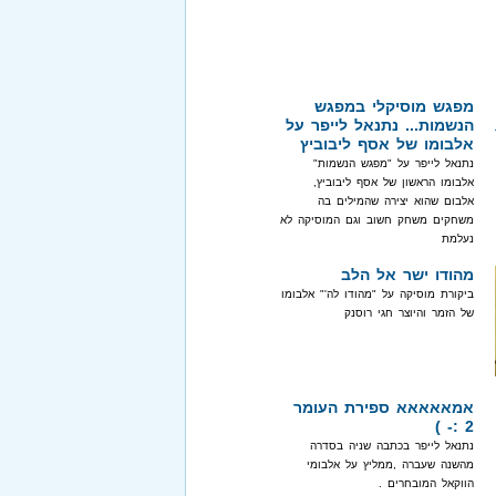
מפגש מוסיקלי במפגש
הנשמות... נתנאל לייפר על
אלבומו של אסף ליבוביץ
נתנאל לייפר על "מפגש הנשמות"
אלבומו הראשון של אסף ליבוביץ,
אלבום שהוא יצירה שהמילים בה
משחקים משחק חשוב וגם המוסיקה לא
נעלמת
מהודו ישר אל הלב
ביקורת מוסיקה על "מהודו לה'" אלבומו
של הזמר והיוצר חגי רוסנק
אמאאאאא ספירת העומר
2 :- )
נתנאל לייפר בכתבה שניה בסדרה
מהשנה שעברה ,ממליץ על אלבומי
הווקאל המובחרים .