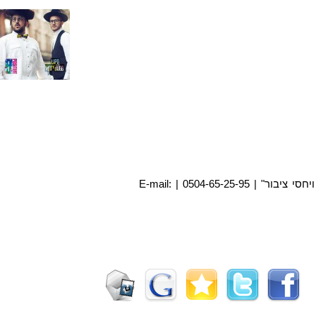
יחסי ציבור: "תומר כהן מיתוג תקשורתי ויחסי ציבור" | 0504-65-25-95 | E-mail: