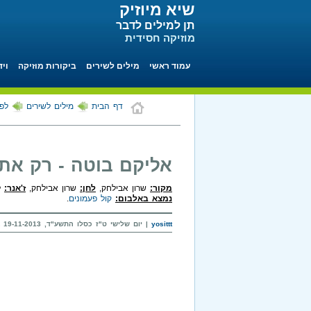
שיא מיוזיק
תן למילים לדבר
מוזיקה חסידית
עמוד ראשי
מילים לשירים
ביקורות מוזיקה
ויד
דף הבית
מילים לשירים
לפי
אליקם בוטה - רק את
מקור:
שרון אבילחק,
לחן:
שרון אבילחק,
ז'אנר:
לא
נמצא באלבום:
קול פעמונים
.
yosittt
| יום שלישי ט"ז כסלו התשע"ד, 19-11-2013 בשעה 19:18