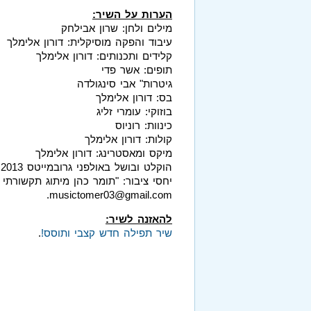
הערות על השיר:
מילים ולחן: שרון אבילחק
עיבוד והפקה מוסיקלית: דורון אלימלך
קלידים ותכנותים: דורון אלימלך
תופים: אשר פדי
גיטרות" אבי סינגולדה
בס: דורון אלימלך
בוזוקי: עומרי זליג
כינוות: רוניוס
קולות: דורון אלימלך
מיקס ומאסטרינג: דורון אלימלך
הוקלט ובושל באולפני גרובמייטס 2013
musictomer03@gmail.com.
להאזנה לשיר:
שיר תפילה חדש קצבי ותוסס!
.