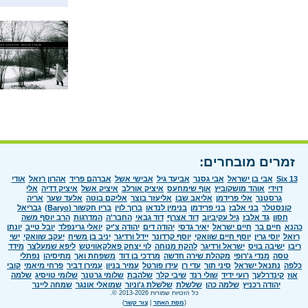
זמרים מובחרים:
Six 13
אבי בן ישראל
אבי גסנר
אביעד גיל
אבישי אשל
אברהם פריד
אהרון רזאל
אודי
דוידי
אוהד מושקוביץ
אוף שימחעס
איציק אורלב
איציק אשל
איציק דדיה
אלי
גרסטנר
אלי פרידמן
אליאב שבו
אליעזר בוצר
אליקם בוטה
אלעד שער
אריה
קונסטלר
בני אלבז
בני פרידמן
בנימין לנדאו
ברוך לוין
בריו חקשור (Baryo)
גבריאל
חסון
גד אלבז
גיל עקיביוב
דוד אצרף
דוד גבאי
החבר'ה
המדרגות
הרב יוסף משה
כהנא
חיים בר
חיים ישראל
יאיר גדסי
יהודה דים
יהודה צ'יק
יואלי גרינפלד
יובל טייב
יונתן
רזאל
יוסי גרין
יוסף חיים שוואקי
יוסף קרדונר
יידל ורדיגר
יניב בן משיח
יעקב שוואקי
ישי
ריבו
ישיבה בויס
ישראל ורדיגר
להקת מנוחה
לוי יצחק פאלקאוויטש
ליפא שמעלצר
מידד
טסה
מנדי ג'רופי
מקהלת שירה חדשה
מרדכי בן דוד
משפחת ואך
מתיסיהו
נפתלי
כלפה
נתנאל ישראל
סיני תור
עדי רן
עידו פורטל
עמיר בניון
עמירן דביר
פרחי מיאמי
קובי
אוז
קינדרלעך
רועי ידיד
שולי רנד
שיבי קלר
שלהבת
שלומי גרטנר
שלומי טויסיג
שלמה
יהודה רכניץ
שלמה כהן
שלשלת
שלשלת ג'וניור
שמואלי אונגר
שמחה ליינר
כל הזכויות שמורות 2013-2026 ©.
(
מפת האתר
|
צור קשר
)