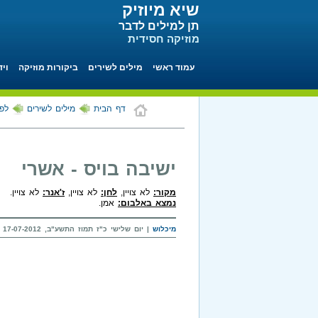
שיא מיוזיק
תן למילים לדבר
מוזיקה חסידית
עמוד ראשי
מילים לשירים
ביקורות מוזיקה
ויד
דף הבית
מילים לשירים
לפי
ישיבה בויס - אשרי
מקור:
לא צויין,
לחן:
לא צויין,
ז'אנר:
לא צויין.
נמצא באלבום:
אמן.
מיכלוש
| יום שלישי כ"ז תמוז התשע"ב, 17-07-2012 בשעה 16:45