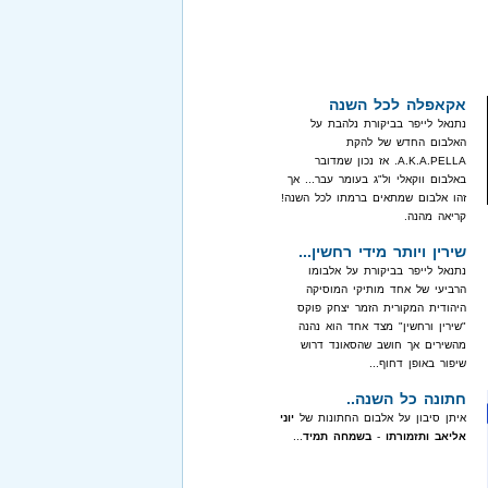
אקאפלה לכל השנה
נתנאל לייפר בביקורת נלהבת על
האלבום החדש של להקת
A.K.A.PELLA. אז נכון שמדובר
באלבום ווקאלי ול"ג בעומר עבר... אך
זהו אלבום שמתאים ברמתו לכל השנה!
קריאה מהנה.
שירין ויותר מידי רחשין...
נתנאל לייפר בביקורת על אלבומו
הרביעי של אחד מותיקי המוסיקה
היהודית המקורית הזמר יצחק פוקס
"שירין ורחשין" מצד אחד הוא נהנה
מהשירים אך חושב שהסאונד דרוש
שיפור באופן דחוף...
חתונה כל השנה..
איתן סיבון על אלבום החתונות של
יוני
אליאב ותזמורתו
-
בשמחה תמיד
...