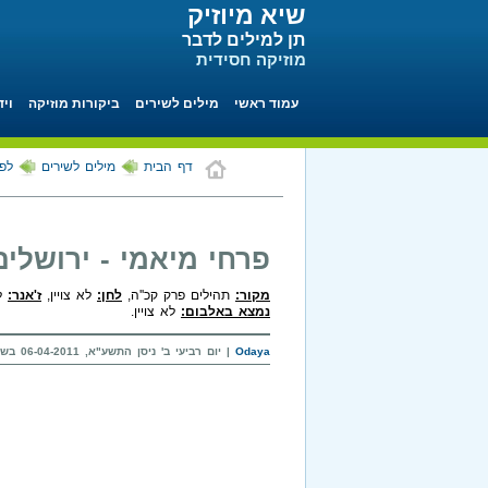
שיא מיוזיק
תן למילים לדבר
מוזיקה חסידית
עמוד ראשי
מילים לשירים
ביקורות מוזיקה
ויד
דף הבית
מילים לשירים
לפי
פרחי מיאמי - ירושלים
מקור:
תהילים פרק קכ''ה,
לחן:
לא צויין,
ז'אנר:
לא
נמצא באלבום:
לא צויין.
Odaya
| יום רביעי ב' ניסן התשע"א, 06-04-2011 בשעה 07:45