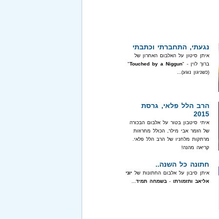
נגעתי, התחברתי וכתבתי
איתן סיטון על האלבום האחרון של
ברוך לוין - "
Touched by a Niggun
"
(כשניגון נוגע)...
הרב הלל פלאי, גרסת
2015
איתי סיטבון בטור על אלבום הבכורה
של הזמר אבי מילר, הכולל מחרוזות
מרתקות מלחניו של הרב הלל פלאי.
קריאה מהנה!
חתונה כל השנה..
איתן סיבון על אלבום החתונות של
יוני
אליאב ותזמורתו
-
בשמחה תמיד
...