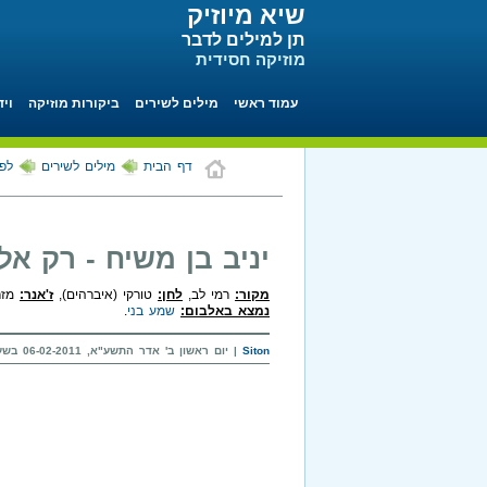
שיא מיוזיק
תן למילים לדבר
מוזיקה חסידית
עמוד ראשי
מילים לשירים
ביקורות מוזיקה
ויד
דף הבית
מילים לשירים
לפי
יניב בן משיח - רק אל
מקור:
רמי לב,
לחן:
טורקי (איברהים),
ז'אנר:
מזר
נמצא באלבום:
שמע בני
.
Siton
| יום ראשון ב' אדר התשע"א, 06-02-2011 בשעה 11:22