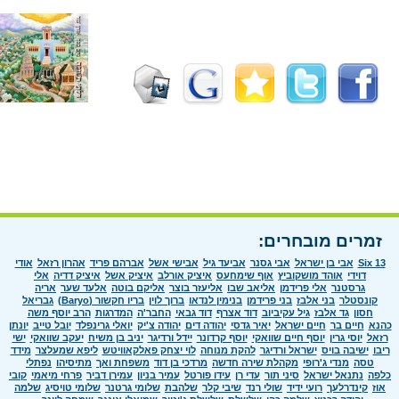
זמרים מובחרים:
Six 13
אבי בן ישראל
אבי גסנר
אביעד גיל
אבישי אשל
אברהם פריד
אהרון רזאל
אודי
דוידי
אוהד מושקוביץ
אוף שימחעס
איציק אורלב
איציק אשל
איציק דדיה
אלי
גרסטנר
אלי פרידמן
אליאב שבו
אליעזר בוצר
אליקם בוטה
אלעד שער
אריה
קונסטלר
בני אלבז
בני פרידמן
בנימין לנדאו
ברוך לוין
בריו חקשור (Baryo)
גבריאל
חסון
גד אלבז
גיל עקיביוב
דוד אצרף
דוד גבאי
החבר'ה
המדרגות
הרב יוסף משה
כהנא
חיים בר
חיים ישראל
יאיר גדסי
יהודה דים
יהודה צ'יק
יואלי גרינפלד
יובל טייב
יונתן
רזאל
יוסי גרין
יוסף חיים שוואקי
יוסף קרדונר
יידל ורדיגר
יניב בן משיח
יעקב שוואקי
ישי
ריבו
ישיבה בויס
ישראל ורדיגר
להקת מנוחה
לוי יצחק פאלקאוויטש
ליפא שמעלצר
מידד
טסה
מנדי ג'רופי
מקהלת שירה חדשה
מרדכי בן דוד
משפחת ואך
מתיסיהו
נפתלי
כלפה
נתנאל ישראל
סיני תור
עדי רן
עידו פורטל
עמיר בניון
עמירן דביר
פרחי מיאמי
קובי
אוז
קינדרלעך
רועי ידיד
שולי רנד
שיבי קלר
שלהבת
שלומי גרטנר
שלומי טויסיג
שלמה