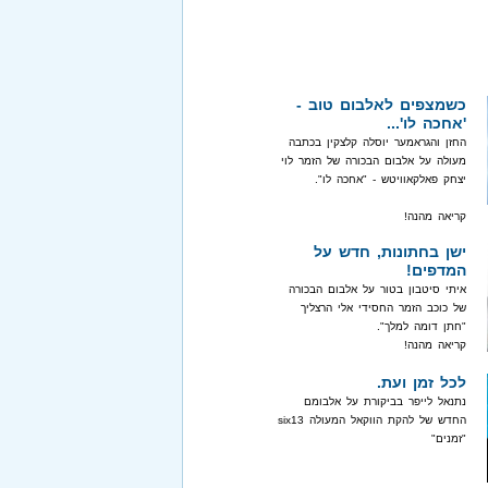
כשמצפים לאלבום טוב -
'אחכה לו'...
החזן והגראמער יוסלה קלצקין בכתבה
מעולה על אלבום הבכורה של הזמר לוי
יצחק פאלקאוויטש - "אחכה לו".
קריאה מהנה!
ישן בחתונות, חדש על
המדפים!
איתי סיטבון בטור על אלבום הבכורה
של כוכב הזמר החסידי אלי הרצליך
"חתן דומה למלך".
קריאה מהנה!
לכל זמן ועת.
נתנאל לייפר בביקורת על אלבומם
החדש של להקת הווקאל המעולה six13
"זמנים"