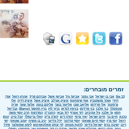
זמרים מובחרים:
Six 13
אבי בן ישראל
אבי גסנר
אביעד גיל
אבישי אשל
אברהם פריד
אהרון רזאל
אודי
דוידי
אוהד מושקוביץ
אוף שימחעס
איציק אורלב
איציק אשל
איציק דדיה
אלי
גרסטנר
אלי פרידמן
אליאב שבו
אליעזר בוצר
אליקם בוטה
אלעד שער
אריה
קונסטלר
בני אלבז
בני פרידמן
בנימין לנדאו
ברוך לוין
בריו חקשור (Baryo)
גבריאל
חסון
גד אלבז
גיל עקיביוב
דוד אצרף
דוד גבאי
החבר'ה
המדרגות
הרב יוסף משה
כהנא
חיים בר
חיים ישראל
יאיר גדסי
יהודה דים
יהודה צ'יק
יואלי גרינפלד
יובל טייב
יונתן
רזאל
יוסי גרין
יוסף חיים שוואקי
יוסף קרדונר
יידל ורדיגר
יניב בן משיח
יעקב שוואקי
ישי
ריבו
ישיבה בויס
ישראל ורדיגר
להקת מנוחה
לוי יצחק פאלקאוויטש
ליפא שמעלצר
מידד
טסה
מנדי ג'רופי
מקהלת שירה חדשה
מרדכי בן דוד
משפחת ואך
מתיסיהו
נפתלי