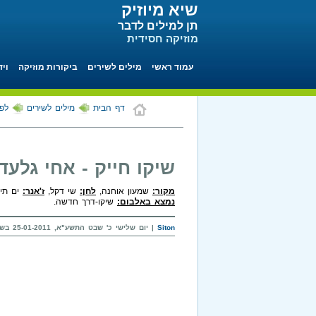
שיא מיוזיק
תן למילים לדבר
מוזיקה חסידית
עמוד ראשי
מילים לשירים
ביקורות מוזיקה
ויד
דף הבית
מילים לשירים
לפי
שיקו חייק - אחי גלעד
מקור:
שמעון אוחנה,
לחן:
שי דקל,
ז'אנר:
ים תיכו
נמצא באלבום:
שיקו-דרך חדשה.
Siton
| יום שלישי כ' שבט התשע"א, 25-01-2011 בשעה 20:05