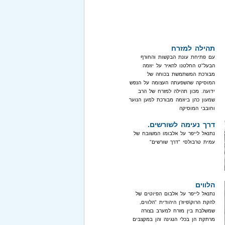
תהילה למזרח
עם פתיחת עונת הבקשות והחורף
הבעל"ט החלטנו להאיר על יוזמה
מבורכת המשתמשת בכוחה של
המוסיקה שהשפעתה העצומה על הנפש
ידועה. מכון תהילה למזרח של הרב
שמעון כהן ביוזמה מבורכת למען הנוער
וחובבי המוסיקה
דרך נעימה לשורשים.
נתנאל לייפר על אלבומו המשובח של
עמית טרבולסי "דרך שורשים"
הלווים
נתנאל לייפר על אלבום הפיוטים של
להקת הרוק\פיוז'ן היהודית "הלווים,
שמשלבת בין מזרח למערב בצורה
מרתקת הן בכלי הנגינה והן במקצבים