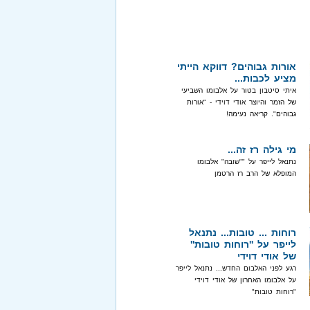
אורות גבוהים? דווקא הייתי
מציע לכבות...
איתי סיטבון בטור על אלבומו השביעי
של הזמר והיוצר אודי דוידי - "אורות
גבוהים". קריאה נעימה!
מי גילה רז זה...
נתנאל לייפר על ""שובה" אלבומו
המופלא של הרב רז הרטמן
רוחות ... טובות... נתנאל
לייפר על ''רוחות טובות''
של אודי דוידי
רגע לפני האלבום החדש... נתנאל לייפר
על אלבומו האחרון של אודי דוידי
"רוחות טובות"