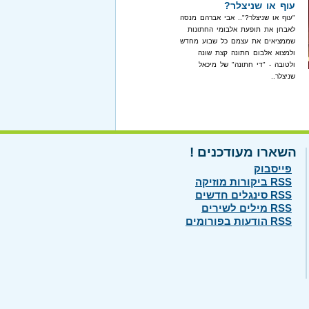
עוף או שניצלר?
"עוף או שניצלר?".. אבי אברהם מנסה
לאבחן את תופעת אלבומי החתונות
שממציאים את עצמם כל שבוע מחדש
ולמצוא אלבום חתונה קצת שונה
ולטובה - "די חתונה" של מיכאל
שניצלר..
השארו מעודכנים !
פייסבוק
RSS ביקורות מוזיקה
RSS סינגלים חדשים
RSS מילים לשירים
RSS הודעות בפורומים