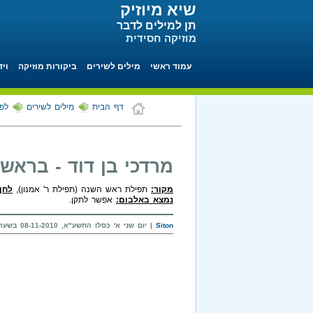
שיא מיוזיק
תן למילים לדבר
מוזיקה חסידית
עמוד ראשי
מילים לשירים
ביקורות מוזיקה
ויד
דף הבית
מילים לשירים
לפי
מרדכי בן דוד - בראש
מקור:
תפילת ראש השנה (תפילת ר' אמנון),
לחן:
נמצא באלבום:
אפשר לתקן.
Siton
| יום שני א' כסלו התשע"א, 08-11-2010 בשעה 18:28