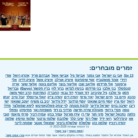
זמרים מובחרים:
Six 13
אבי בן ישראל
אבי גסנר
אביעד גיל
אבישי אשל
אברהם פריד
אהרון רזאל
אודי
דוידי
אוהד מושקוביץ
אוף שימחעס
איציק אורלב
איציק אשל
איציק דדיה
אלי
גרסטנר
אלי פרידמן
אליאב שבו
אליעזר בוצר
אליקם בוטה
אלעד שער
אריה
קונסטלר
בני אלבז
בני פרידמן
בנימין לנדאו
ברוך לוין
בריו חקשור (Baryo)
גבריאל
חסון
גד אלבז
גיל עקיביוב
דוד אצרף
דוד גבאי
החבר'ה
המדרגות
הרב יוסף משה
כהנא
חיים בר
חיים ישראל
יאיר גדסי
יהודה דים
יהודה צ'יק
יואלי גרינפלד
יובל טייב
יונתן
רזאל
יוסי גרין
יוסף חיים שוואקי
יוסף קרדונר
יידל ורדיגר
יניב בן משיח
יעקב שוואקי
ישי
ריבו
ישיבה בויס
ישראל ורדיגר
להקת מנוחה
לוי יצחק פאלקאוויטש
ליפא שמעלצר
מידד
טסה
מנדי ג'רופי
מקהלת שירה חדשה
מרדכי בן דוד
משפחת ואך
מתיסיהו
נפתלי
כלפה
נתנאל ישראל
סיני תור
עדי רן
עידו פורטל
עמיר בניון
עמירן דביר
פרחי מיאמי
קובי
אוז
קינדרלעך
רועי ידיד
שולי רנד
שיבי קלר
שלהבת
שלומי גרטנר
שלומי טויסיג
שלמה
יהודה רכניץ
שלמה כהן
שלשלת
שלשלת ג'וניור
שמואלי אונגר
שמחה ליינר
כל הזכויות שמורות 2013-2026 ©.
(
מפת האתר
|
צור קשר
)
אין האתר אחראי על החומר המוצג באתר. במידה ונתקלם בחומר אשר מפר זכויות יוצרים אנא
צורו עמנו קשר
.