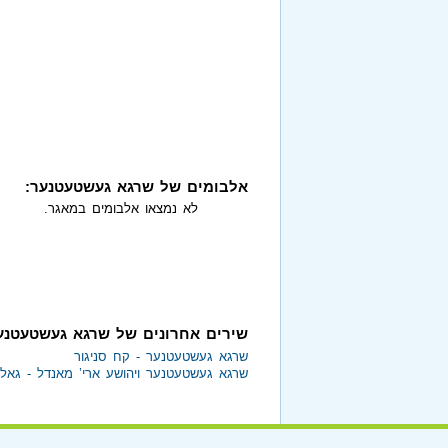
אלבומים של שרגא געשטעטנער:
לא נמצאו אלבומים במאגר.
שירים אחרונים של שרגא געשטעטנע
שרגא געשטעטנער - קח סניגור
שרגא געשטעטנער ויהושע ארי’ מאנדל - גאל