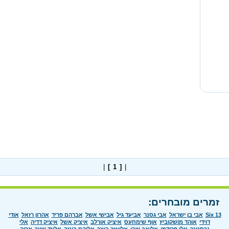
|
[ 1 ]
|
זמרים מובחרים:
Six 13
אבי בן ישראל
אבי גסנר
אביעד גיל
אבישי אשל
אברהם פריד
אהרון רזאל
אודי
דוידי
אוהד מושקוביץ
אוף שימחעס
איציק אורלב
איציק אשל
איציק דדיה
אלי