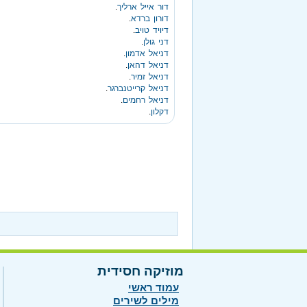
דור אייל ארליך
.
דורון ברדא
.
דיויד טויב
.
דני גולן
.
דניאל אדמון
.
דניאל דהאן
.
דניאל זמיר
.
דניאל קרייטנברגר
.
דניאל רחמים
.
דקלון
.
מוזיקה חסידית
עמוד ראשי
מילים לשירים