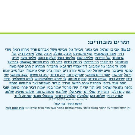
זמרים מובחרים:
Six 13
אבי בן ישראל
אבי גסנר
אביעד גיל
אבישי אשל
אברהם פריד
אהרון רזאל
אודי
דוידי
אוהד מושקוביץ
אוף שימחעס
איציק אורלב
איציק אשל
איציק דדיה
אלי
גרסטנר
אלי פרידמן
אליאב שבו
אליעזר בוצר
אליקם בוטה
אלעד שער
אריה
קונסטלר
בני אלבז
בני פרידמן
בנימין לנדאו
ברוך לוין
בריו חקשור (Baryo)
גבריאל
חסון
גד אלבז
גיל עקיביוב
דוד אצרף
דוד גבאי
החבר'ה
המדרגות
הרב יוסף משה
כהנא
חיים בר
חיים ישראל
יאיר גדסי
יהודה דים
יהודה צ'יק
יואלי גרינפלד
יובל טייב
יונתן
רזאל
יוסי גרין
יוסף חיים שוואקי
יוסף קרדונר
יידל ורדיגר
יניב בן משיח
יעקב שוואקי
ישי
ריבו
ישיבה בויס
ישראל ורדיגר
להקת מנוחה
לוי יצחק פאלקאוויטש
ליפא שמעלצר
מידד
טסה
מנדי ג'רופי
מקהלת שירה חדשה
מרדכי בן דוד
משפחת ואך
מתיסיהו
נפתלי
כלפה
נתנאל ישראל
סיני תור
עדי רן
עידו פורטל
עמיר בניון
עמירן דביר
פרחי מיאמי
קובי
אוז
קינדרלעך
רועי ידיד
שולי רנד
שיבי קלר
שלהבת
שלומי גרטנר
שלומי טויסיג
שלמה
יהודה רכניץ
שלמה כהן
שלשלת
שלשלת ג'וניור
שמואלי אונגר
שמחה ליינר
כל הזכויות שמורות 2013-2026 ©.
(
מפת האתר
|
צור קשר
)
אין האתר אחראי על החומר המוצג באתר. במידה ונתקלם בחומר אשר מפר זכויות יוצרים אנא
צורו עמנו קשר
.