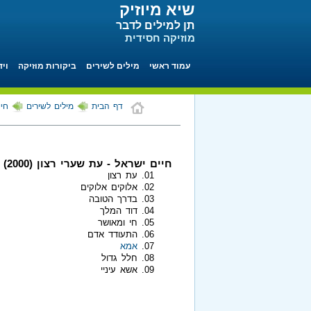
שיא מיוזיק
תן למילים לדבר
מוזיקה חסידית
עמוד ראשי
מילים לשירים
ביקורות מוזיקה
ויד
דף הבית
מילים לשירים
חיי
חיים ישראל - עת שערי רצון (2000)
עת רצון
אלוקים אלוקים
בדרך הטובה
דוד המלך
חי ומאושר
התעודד אדם
אמא
חלל גדול
אשא עיניי