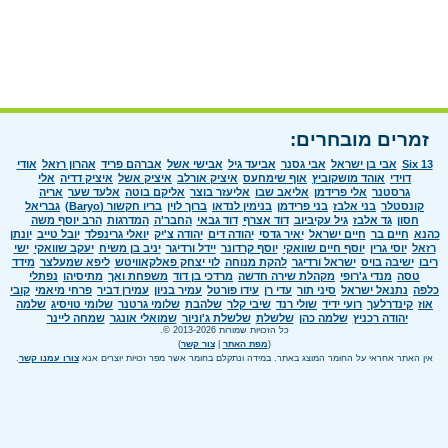
זמרים מובחרים:
Six 13
אבי בן ישראל
אבי גסנר
אביעד גיל
אבישי אשל
אברהם פריד
אהרון רזאל
אודי
דוידי
אוהד מושקוביץ
אוף שימחעס
איציק אורלב
איציק אשל
איציק דדיה
אלי
גרסטנר
אלי פרידמן
אליאב שבו
אליעזר בוצר
אליקם בוטה
אלעד שער
אריה
קונסטלר
בני אלבז
בני פרידמן
בנימין לנדאו
ברוך לוין
בריו חקשור (Baryo)
גבריאל
חסון
גד אלבז
גיל עקיביוב
דוד אצרף
דוד גבאי
החבר'ה
המדרגות
הרב יוסף משה
כהנא
חיים בר
חיים ישראל
יאיר גדסי
יהודה דים
יהודה צ'יק
יואלי גרינפלד
יובל טייב
יונתן
רזאל
יוסי גרין
יוסף חיים שוואקי
יוסף קרדונר
יידל ורדיגר
יניב בן משיח
יעקב שוואקי
ישי
ריבו
ישיבה בויס
ישראל ורדיגר
להקת מנוחה
לוי יצחק פאלקאוויטש
ליפא שמעלצר
מידד
טסה
מנדי ג'רופי
מקהלת שירה חדשה
מרדכי בן דוד
משפחת ואך
מתיסיהו
נפתלי
כלפה
נתנאל ישראל
סיני תור
עדי רן
עידו פורטל
עמיר בניון
עמירן דביר
פרחי מיאמי
קובי
אוז
קינדרלעך
רועי ידיד
שולי רנד
שיבי קלר
שלהבת
שלומי גרטנר
שלומי טויסיג
שלמה
יהודה רכניץ
שלמה כהן
שלשלת
שלשלת ג'וניור
שמואלי אונגר
שמחה ליינר
כל הזכויות שמורות 2013-2026 ©.
(
מפת האתר
|
צור קשר
)
אין האתר אחראי על החומר המוצג באתר. במידה ונתקלם בחומר אשר מפר זכויות יוצרים אנא
צורו עמנו קשר
.