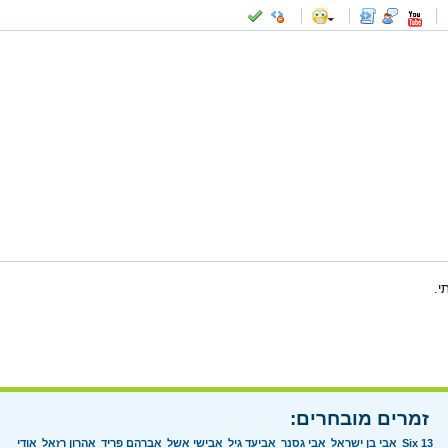
-
-
-
-
-
-
-
-
-
-
-
-
-
-
-
-
-
-
-
-
-
-
-
-
-
-
-
-
-
-
-
-
-
-
-
-
-
-
-
-
-
-
-
-
-
י.
זמרים מובחרים:
Six 13
אבי בן ישראל
אבי גסנר
אביעד גיל
אבישי אשל
אברהם פריד
אהרון רזאל
אודי