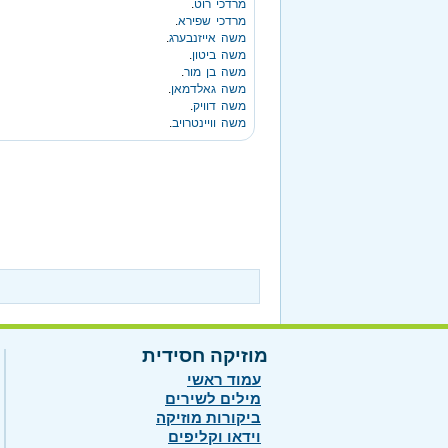
מרדכי רוט
.
מרדכי שפירא
.
משה אייזנבערג
.
משה ביטון
.
משה בן מור
.
משה גאלדמאן
.
משה דוויק
.
משה וויינטרויב
.
מוזיקה חסידית
עמוד ראשי
מילים לשירים
ביקורות מוזיקה
וידאו וקליפים