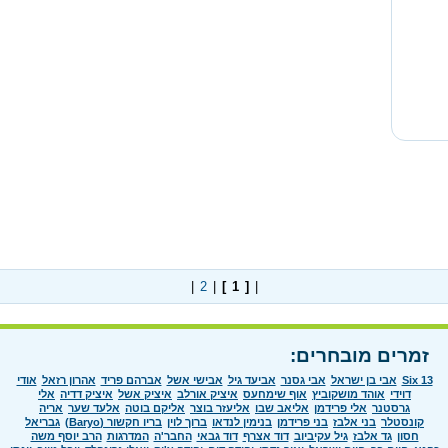
|
2
|
[ 1 ]
|
זמרים מובחרים:
Six 13
אבי בן ישראל
אבי גסנר
אביעד גיל
אבישי אשל
אברהם פריד
אהרון רזאל
אודי
דוידי
אוהד מושקוביץ
אוף שימחעס
איציק אורלב
איציק אשל
איציק דדיה
אלי
גרסטנר
אלי פרידמן
אליאב שבו
אליעזר בוצר
אליקם בוטה
אלעד שער
אריה
קונסטלר
בני אלבז
בני פרידמן
בנימין לנדאו
ברוך לוין
בריו חקשור (Baryo)
גבריאל
חסון
גד אלבז
גיל עקיביוב
דוד אצרף
דוד גבאי
החבר'ה
המדרגות
הרב יוסף משה